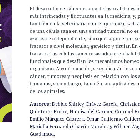
El desarrollo de cáncer es una de las realidades b
más intrincadas y fluctuantes en la medicina, y, 
también en la veterinaria contemporánea. La tr
de una célula sana en una entidad tumoral no es
azaroso e independiente, sino que supone una se
fracasos a nivel molecular, genético y tisular. En
fracasos, las células cancerosas adquieren habili
funcionales que desafían los mecanismos homeos
organismo. A continuación, se explicarán los co
cáncer, tumores y neoplasia en relación con los 
humanos; sin embargo, también son aplicables a
de los animales.
Autores:
Debbie Shirley Chávez García, Christia
Quinteros Freire, Narcisa del Carmen Coronel Bra
Emilio Márquez Cabrera, Omar Guillermo Calderó
Mariella Fernanda Chacón Morales y Wilmer Wag
Guadamud.