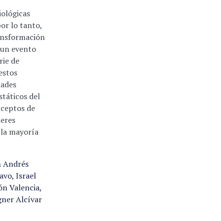
iológicas
por lo tanto,
ansformación
 un evento
rie de
 estos
dades
táticos del
nceptos de
seres
 la mayoría
n Andrés
vo, Israel
n Valencia,
ner Alcívar