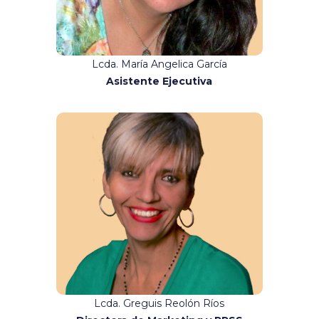
Lcda. María Angelica García
Asistente Ejecutiva
Contacto:
disenografico@binario.com.ec
Lcda. Greguis Reolón Ríos