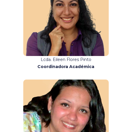
Contacto:
coordinacionacademica@binario.co
m.ec
Lcda. Eileen Flores Pinto
Coordinadora Académica
Contacto:
asistentededireccion@binario.com.
ec