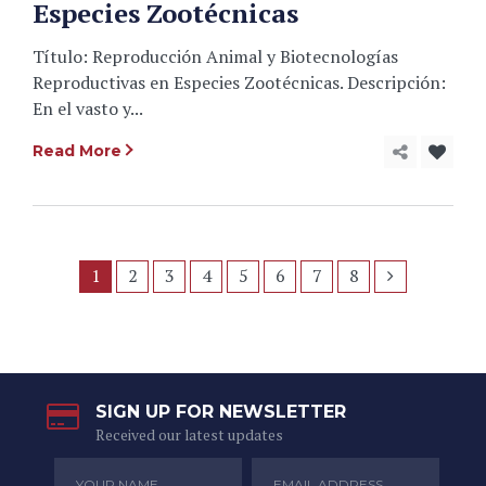
Especies Zootécnicas
Título: Reproducción Animal y Biotecnologías
Reproductivas en Especies Zootécnicas. Descripción:
En el vasto y...
Read More
1
2
3
4
5
6
7
8
SIGN UP FOR NEWSLETTER
Received our latest updates