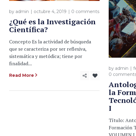
by
admin
octubre 4, 2019
0 comments
¿Qué es la Investigación
Científica?
Concepto Es la actividad de búsqueda
que se caracteriza por ser reflexiva,
sistemática y metódica; tiene por
finalidad...
by
admin
f
0 comment
Read More
Antolo
la Form
Tecnol
I
Título: Ant
Formación T
VOLUMEN I. 