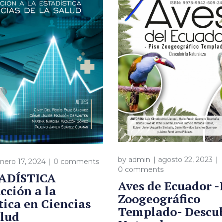
by
admin
agosto 22, 2023
nero 17, 2024
0 comments
0 comments
ADÍSTICA
Aves de Ecuador -
cción a la
Zoogeográfico
tica en Ciencias
Templado- Descub
alud