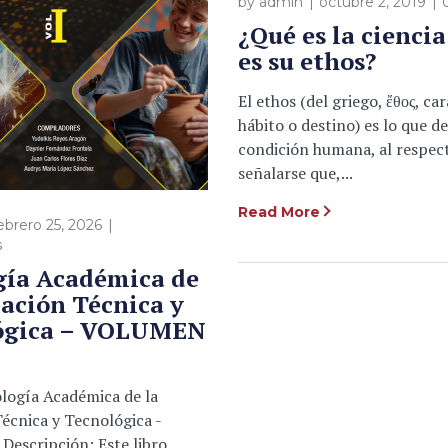
by
admin
octubre 2, 2019
¿Qué es la ciencia
es su ethos?
El ethos (del griego, ἔθος, car
hábito o destino) es lo que de
condición humana, al respec
señalarse que,...
Read More
ebrero 25, 2026
s
gía Académica de
ación Técnica y
ógica – VOLUMEN
ología Académica de la
écnica y Tecnológica -
Descripción: Este libro