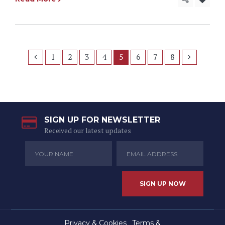
1
2
3
4
5
6
7
8
SIGN UP FOR NEWSLETTER
Received our latest updates
Privacy & Cookies
Terms &