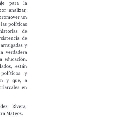
aje para la
or analizar,
 promover un
las políticas
istorias de
rsistencia de
 arraigadas y
na verdadera
a educación.
lados, están
políticos y
san y que, a
riarcales en
ez Rivera,
rra Mateos.