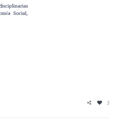
isciplinarias
omía Social,
2